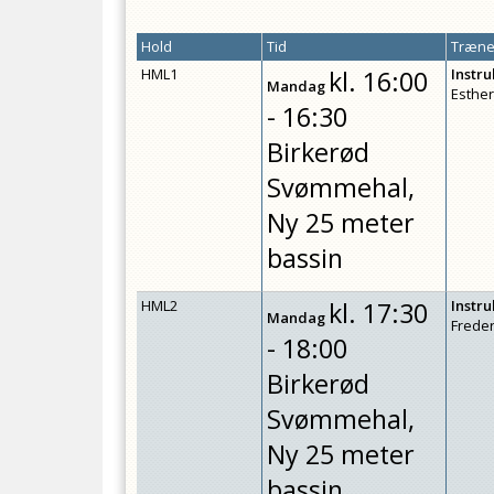
Hold
Tid
Træner
HML1
kl.
16:00
Instr
Mandag
Esthe
- 16:30
Birkerød
Svømmehal,
Ny 25 meter
bassin
HML2
kl.
17:30
Instr
Mandag
Freder
- 18:00
Birkerød
Svømmehal,
Ny 25 meter
bassin