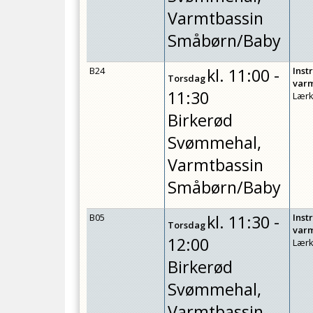
Varmtbassin
Småbørn/Baby
B24
kl.
11:00 -
Inst
Torsdag
var
11:30
Lærk
Birkerød
Svømmehal,
Varmtbassin
Småbørn/Baby
B05
kl.
11:30 -
Inst
Torsdag
var
12:00
Lærk
Birkerød
Svømmehal,
Varmtbassin