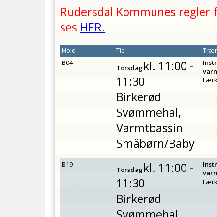
Rudersdal Kommunes regler fo
ses
HER
.
Hold
Tid
Træn
B04
kl.
11:00 -
Inst
Torsdag
var
11:30
Lærk
Birkerød
Svømmehal,
Varmtbassin
Småbørn/Baby
B19
kl.
11:00 -
Inst
Torsdag
var
11:30
Lærk
Birkerød
Svømmehal,