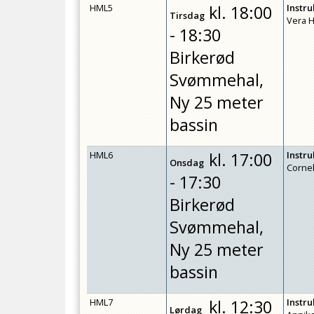
HML5
kl.
18:00
Instr
Tirsdag
Vera 
- 18:30
Birkerød
Svømmehal,
Ny 25 meter
bassin
HML6
kl.
17:00
Instr
Onsdag
Cornel
- 17:30
Birkerød
Svømmehal,
Ny 25 meter
bassin
HML7
kl.
12:30
Instr
Lørdag