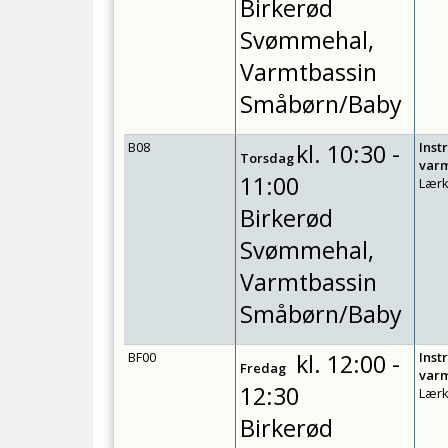
Birkerød
Svømmehal,
Varmtbassin
Småbørn/Baby
B08
kl.
10:30 -
Inst
Torsdag
var
11:00
Lærk
Birkerød
Svømmehal,
Varmtbassin
Småbørn/Baby
BF00
kl.
12:00 -
Inst
Fredag
var
12:30
Lærk
Birkerød