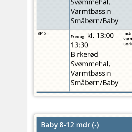
Svømmehal,
Varmtbassin
Småbørn/Baby
BF15
kl.
13:00 -
Inst
Fredag
var
13:30
Lærk
Birkerød
Svømmehal,
Varmtbassin
Småbørn/Baby
Baby 8-12 mdr
(
-
)