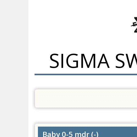
SIGMA SW
Baby 0-5 mdr
(
-
)