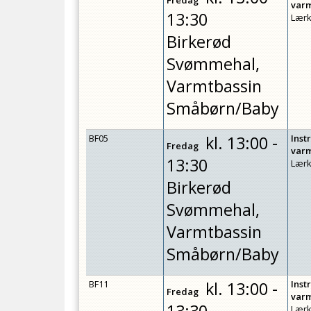
Fredag
var
13:30
Lærk
Birkerød
Svømmehal,
Varmtbassin
Småbørn/Baby
BF05
kl.
13:00 -
Inst
Fredag
var
13:30
Lærk
Birkerød
Svømmehal,
Varmtbassin
Småbørn/Baby
BF11
kl.
13:00 -
Inst
Fredag
var
Lærk