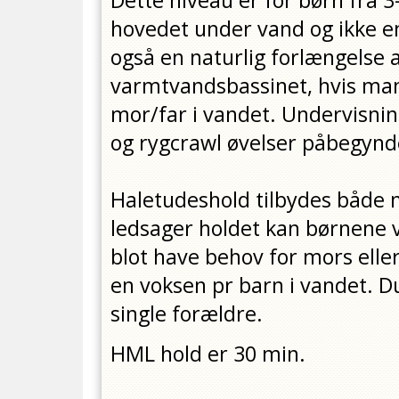
Dette niveau er for børn fra 
hovedet under vand og ikke en
også en naturlig forlængelse 
varmtvandsbassinet, hvis man e
mor/far i vandet. Undervisnin
og rygcrawl øvelser påbegynde
Haletudeshold tilbydes både 
ledsager holdet kan børnene
blot have behov for mors eller
en voksen pr barn i vandet. 
single forældre.
HML hold er 30 min.