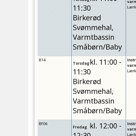
var
11:30
Lærk
Birkerød
Svømmehal,
Varmtbassin
Småbørn/Baby
B14
kl.
11:00 -
Inst
Torsdag
var
11:30
Lærk
Birkerød
Svømmehal,
Varmtbassin
Småbørn/Baby
BF06
kl.
12:00 -
Inst
Fredag
var
12:30
Lærk