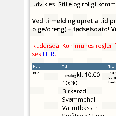
udvikles. Stille og roligt komm
Ved tilmelding opret altid pr
pige/dreng) + fødselsdato! Vi
Rudersdal Kommunes regler fo
ses
HER
.
Hold
Tid
Træn
B02
kl.
10:00 -
Inst
Torsdag
var
10:30
Lærk
Birkerød
Svømmehal,
Varmtbassin