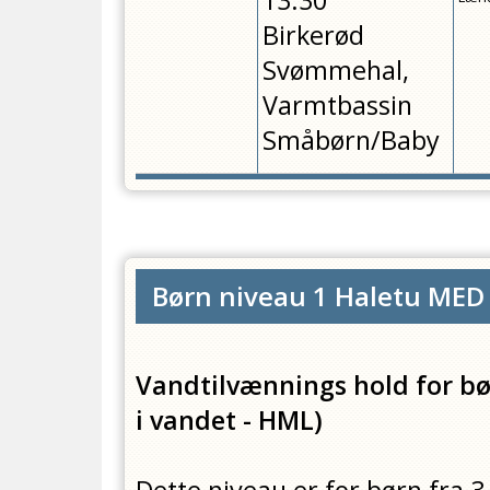
13:30
Birkerød
Svømmehal,
Varmtbassin
Småbørn/Baby
Børn niveau 1 Haletu MED
Vandtilvænnings hold for bør
i vandet - HML)