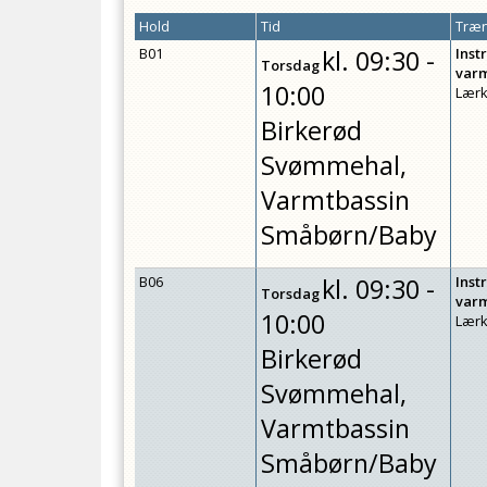
Hold
Tid
Træn
B01
kl.
09:30 -
Inst
Torsdag
var
10:00
Lærk
Birkerød
Svømmehal,
Varmtbassin
Småbørn/Baby
B06
kl.
09:30 -
Inst
Torsdag
var
10:00
Lærk
Birkerød
Svømmehal,
Varmtbassin
Småbørn/Baby