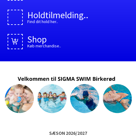
Holdtilmelding..
Find dit hold her..
Shop
Køb merchandise..
SÆSON 2026/2027