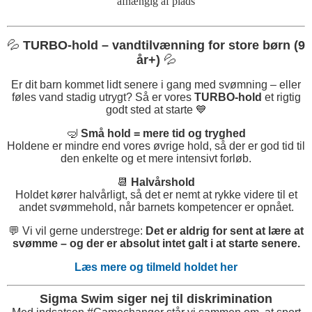
afhængig af plads
💦
TURBO-hold – vandtilvænning for store børn (9
år+)
💦
Er dit barn kommet lidt senere i gang med svømning – eller
føles vand stadig utrygt? Så er vores
TURBO-hold
et rigtig
godt sted at starte 💙
🤿
Små hold = mere tid og tryghed
Holdene er mindre end vores øvrige hold, så der er god tid til
den enkelte og et mere intensivt forløb.
📆
Halvårshold
Holdet kører halvårligt, så det er nemt at rykke videre til et
andet svømmehold, når barnets kompetencer er opnået.
💬 Vi vil gerne understrege:
Det er aldrig for sent at lære at
svømme – og der er absolut intet galt i at starte senere.
Læs mere og tilmeld holdet her
Sigma Swim siger nej til diskrimination